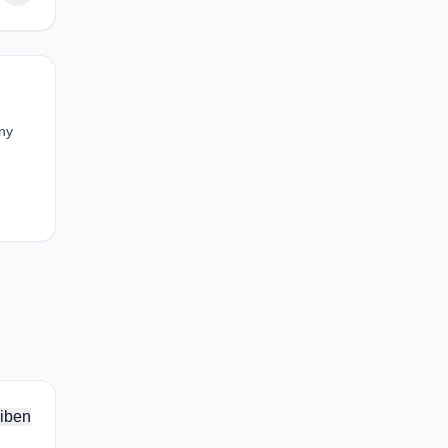
ny
iben