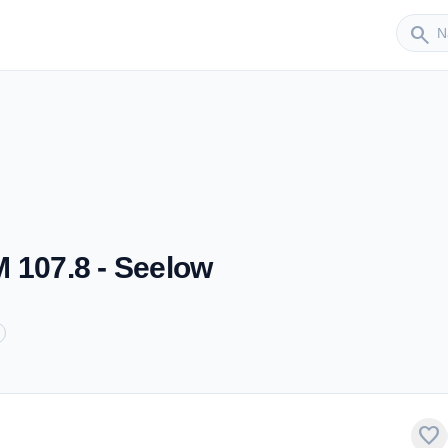
Sender
search
 107.8 - Seelow
favorite