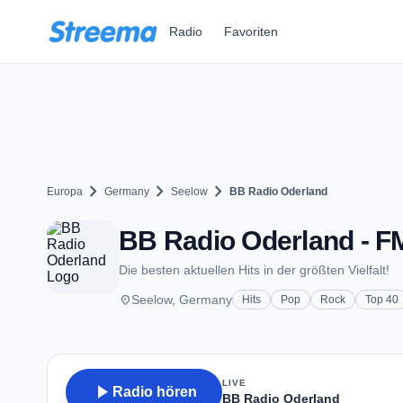
Zum Hauptinhalt springen
Radio
Favoriten
chevron_right
chevron_right
chevron_right
Europa
Germany
Seelow
BB Radio Oderland
BB Radio Oderland - FM
Die besten aktuellen Hits in der größten Vielfalt!
place
Seelow, Germany
Hits
Pop
Rock
Top 40
LIVE
play_arrow
Radio hören
BB Radio Oderland