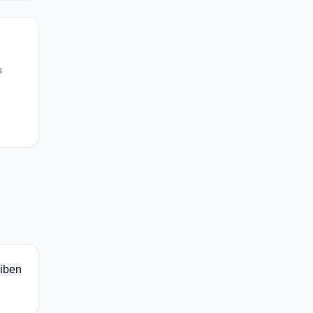
s
iben