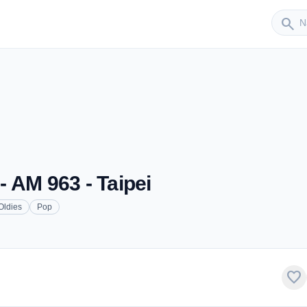
Sender
search
M 963 - Taipei
Oldies
Pop
favorite