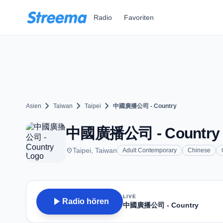
Zum Hauptinhalt springen
Radio
Favoriten
chevron_right
chevron_right
chevron_right
Asien
Taiwan
Taipei
中國廣播公司 - Country
中國廣播公司 - Country - A
place
Taipei, Taiwan
Adult Contemporary
Chinese
LIVE
play_arrow
Radio hören
中國廣播公司 - Country