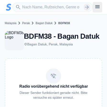
Zum Hauptinhalt springen
Sender suchen
menu
search
arrow_forward
chevron_right
chevron_right
chevron_right
Malaysia
Perak
Bagan Datuk
BDFM38
BDFM38 - Bagan Datuk
place
Bagan Datuk, Perak, Malaysia
wifi_off
Radio vorübergehend nicht verfügbar
Dieser Sender funktioniert gerade nicht. Bitte
versuche es später erneut.