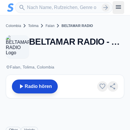
Zum Hauptinhalt springen
Sender suchen
menu
search
arrow_forward
chevron_right
chevron_right
chevron_right
Colombia
Tolima
Falan
BELTAMAR RADIO
BELTAMAR RADIO - Falan
place
Falan, Tolima, Colombia
play_arrow
favorite
share
Radio hören