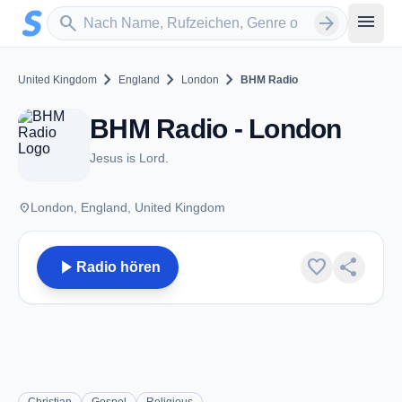
Zum Hauptinhalt springen
Sender suchen
menu
search
arrow_forward
chevron_right
chevron_right
chevron_right
United Kingdom
England
London
BHM Radio
BHM Radio - London
Jesus is Lord.
place
London, England, United Kingdom
play_arrow
favorite
share
Radio hören