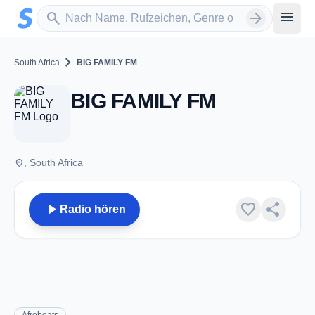
Zum Hauptinhalt springen
Sender suchen
menu
search
arrow_forward
chevron_right
South Africa
BIG FAMILY FM
BIG FAMILY FM
place
, South Africa
play_arrow
favorite
share
Radio hören