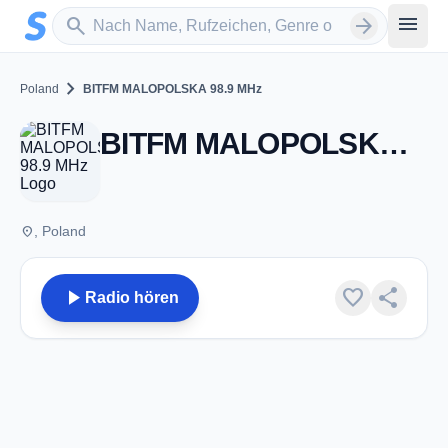
Zum Hauptinhalt springen
Sender suchen
menu
search
arrow_forward
chevron_right
Poland
BITFM MALOPOLSKA 98.9 MHz
BITFM MALOPOLSKA 98.9 MHz
place
, Poland
play_arrow
favorite
share
Radio hören