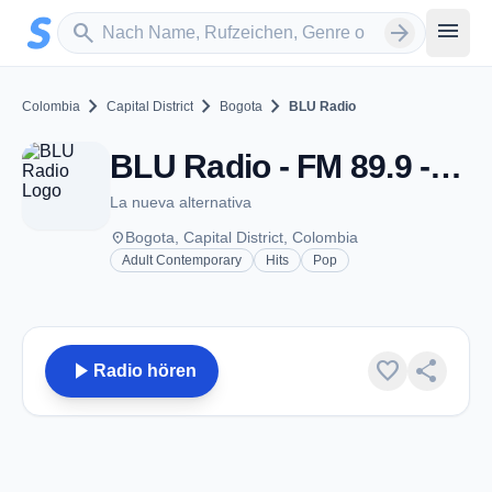
Zum Hauptinhalt springen
Sender suchen
menu
search
arrow_forward
chevron_right
chevron_right
chevron_right
Colombia
Capital District
Bogota
BLU Radio
BLU Radio - FM 89.9 - Bogota
La nueva alternativa
place
Bogota, Capital District, Colombia
Adult Contemporary
Hits
Pop
play_arrow
favorite
share
Radio hören