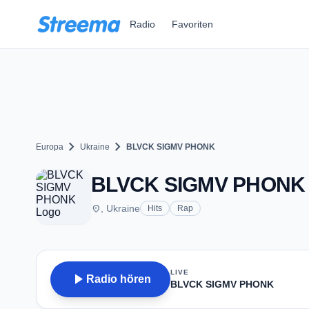
Zum Hauptinhalt springen
Radio
Favoriten
chevron_right
chevron_right
Europa
Ukraine
BLVCK SIGMV PHONK
BLVCK SIGMV PHONK
place
, Ukraine
Hits
Rap
LIVE
play_arrow
Radio hören
BLVCK SIGMV PHONK