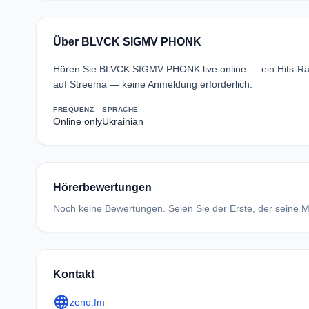
Über BLVCK SIGMV PHONK
Hören Sie BLVCK SIGMV PHONK live online — ein Hits-R
auf Streema — keine Anmeldung erforderlich.
FREQUENZ
SPRACHE
Online only
Ukrainian
Hörerbewertungen
Noch keine Bewertungen. Seien Sie der Erste, der seine Me
Kontakt
language
zeno.fm