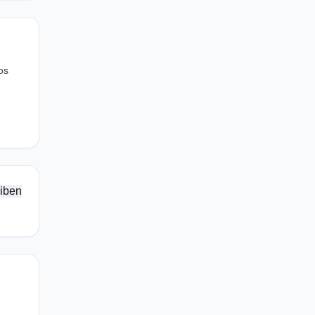
os
iben