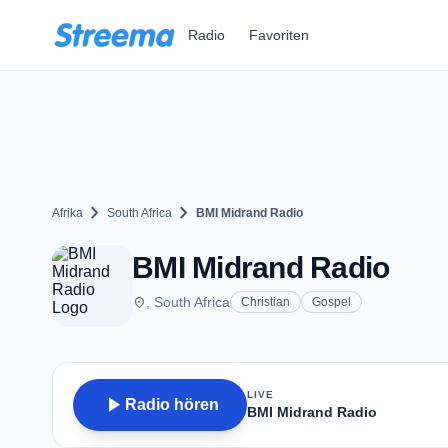
Zum Hauptinhalt springen
Radio
Favoriten
chevron_right
chevron_right
Afrika
South Africa
BMI Midrand Radio
BMI Midrand Radio
place
, South Africa
Christian
Gospel
LIVE
play_arrow
Radio hören
BMI Midrand Radio