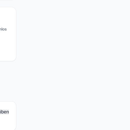
nlos
iben