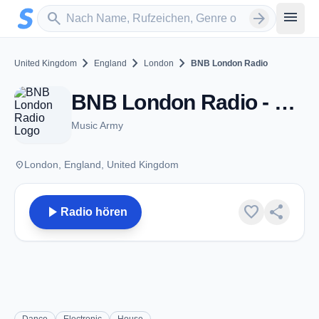
Zum Hauptinhalt springen
Sender suchen
menu
search
arrow_forward
chevron_right
chevron_right
chevron_right
United Kingdom
England
London
BNB London Radio
BNB London Radio - London
Music Army
place
London, England, United Kingdom
play_arrow
favorite
share
Radio hören