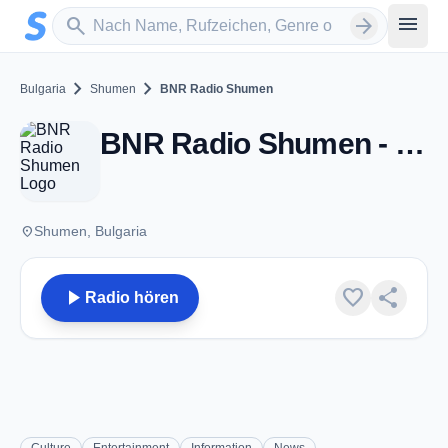
Zum Hauptinhalt springen
Sender suchen
menu
search
arrow_forward
chevron_right
chevron_right
Bulgaria
Shumen
BNR Radio Shumen
BNR Radio Shumen - FM 87.6 - Shumen
place
Shumen, Bulgaria
play_arrow
favorite
share
Radio hören