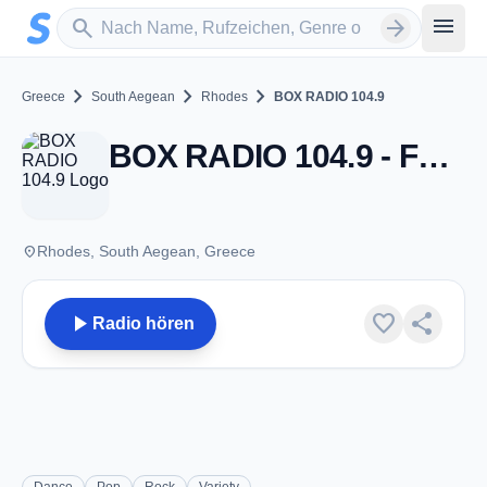
Zum Hauptinhalt springen
Sender suchen
menu
search
arrow_forward
chevron_right
chevron_right
chevron_right
Greece
South Aegean
Rhodes
BOX RADIO 104.9
BOX RADIO 104.9 - FM 104.9 - Rhodes
place
Rhodes, South Aegean, Greece
play_arrow
favorite
share
Radio hören