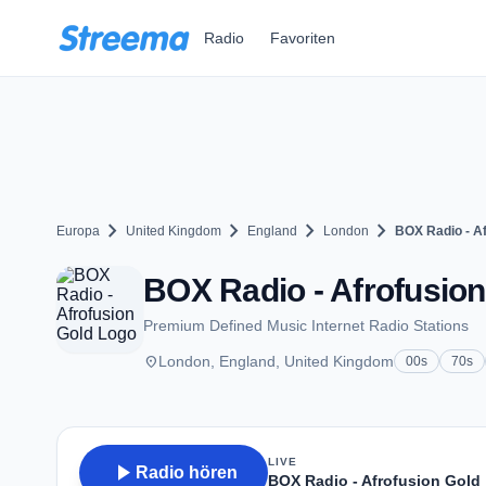
Zum Hauptinhalt springen
Radio
Favoriten
chevron_right
chevron_right
chevron_right
chevron_right
Europa
United Kingdom
England
London
BOX Radio - Af
BOX Radio - Afrofusion
Premium Defined Music Internet Radio Stations
place
London, England, United Kingdom
00s
70s
LIVE
play_arrow
Radio hören
BOX Radio - Afrofusion Gold