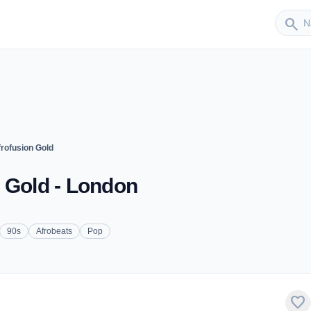
Sender
search
rofusion Gold
 Gold - London
90s
Afrobeats
Pop
favorite