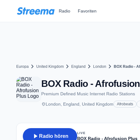
Zum Hauptinhalt springen
Radio
Favoriten
chevron_right
chevron_right
chevron_right
chevron_right
Europa
United Kingdom
England
London
BOX Radio - Af
BOX Radio - Afrofusion
Premium Defined Music Internet Radio Stations
place
London, England, United Kingdom
Afrobeats
LIVE
play_arrow
Radio hören
BOX Radio - Afrofusion Plus