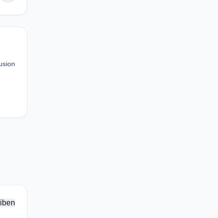
usion
iben