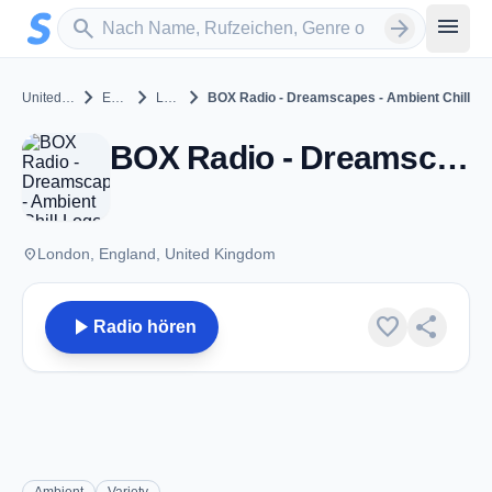
Zum Hauptinhalt springen
Sender suchen
menu
search
arrow_forward
chevron_right
chevron_right
chevron_right
United Kingdom
England
London
BOX Radio - Dreamscapes - Ambient Chill
BOX Radio - Dreamscapes - Ambient Chill - London
place
London, England, United Kingdom
play_arrow
favorite
share
Radio hören