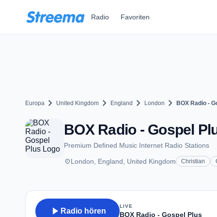
Zum Hauptinhalt springen
Radio
Favoriten
chevron_right
chevron_right
chevron_right
chevron_right
Europa
United Kingdom
England
London
BOX Radio - G
BOX Radio - Gospel Pl
Premium Defined Music Internet Radio Stations
place
London, England, United Kingdom
Christian
LIVE
play_arrow
Radio hören
BOX Radio - Gospel Plus