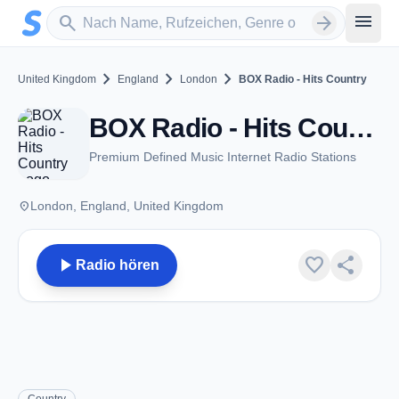
Zum Hauptinhalt springen
Sender suchen
menu
search
arrow_forward
chevron_right
chevron_right
chevron_right
United Kingdom
England
London
BOX Radio - Hits Country
BOX Radio - Hits Country - London
Premium Defined Music Internet Radio Stations
place
London, England, United Kingdom
play_arrow
favorite
share
Radio hören