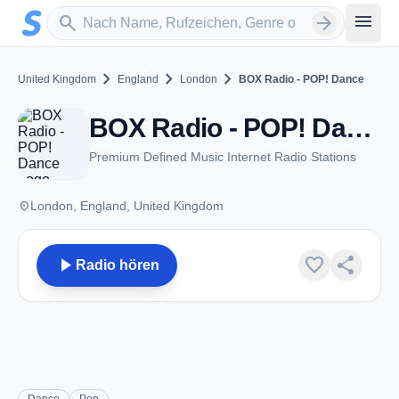
Zum Hauptinhalt springen
Sender suchen
menu
search
arrow_forward
chevron_right
chevron_right
chevron_right
United Kingdom
England
London
BOX Radio - POP! Dance
BOX Radio - POP! Dance - London
Premium Defined Music Internet Radio Stations
place
London, England, United Kingdom
play_arrow
favorite
share
Radio hören