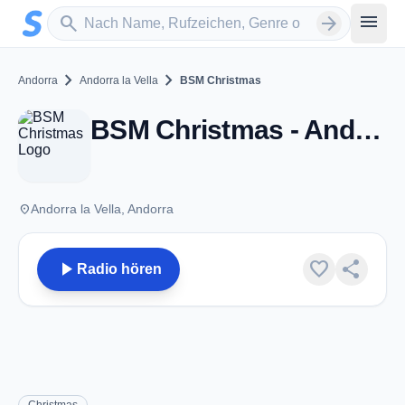
Zum Hauptinhalt springen
Sender suchen
menu
search
arrow_forward
chevron_right
chevron_right
Andorra
Andorra la Vella
BSM Christmas
BSM Christmas - Andorra la Vella
place
Andorra la Vella, Andorra
play_arrow
favorite
share
Radio hören