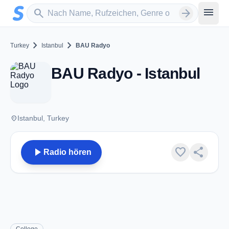
Zum Hauptinhalt springen
Sender suchen
menu
search
arrow_forward
chevron_right
chevron_right
Turkey
Istanbul
BAU Radyo
BAU Radyo - Istanbul
place
Istanbul, Turkey
play_arrow
favorite
share
Radio hören