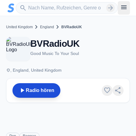
Zum Hauptinhalt springen
Sender suchen
menu
search
arrow_forward
chevron_right
chevron_right
United Kingdom
England
BVRadioUK
BVRadioUK
Good Music To Your Soul
place
, England, United Kingdom
play_arrow
favorite
share
Radio hören