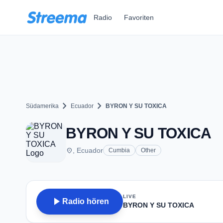
Zum Hauptinhalt springen
Radio
Favoriten
chevron_right
chevron_right
Südamerika
Ecuador
BYRON Y SU TOXICA
BYRON Y SU TOXICA
place
, Ecuador
Cumbia
Other
LIVE
play_arrow
Radio hören
BYRON Y SU TOXICA