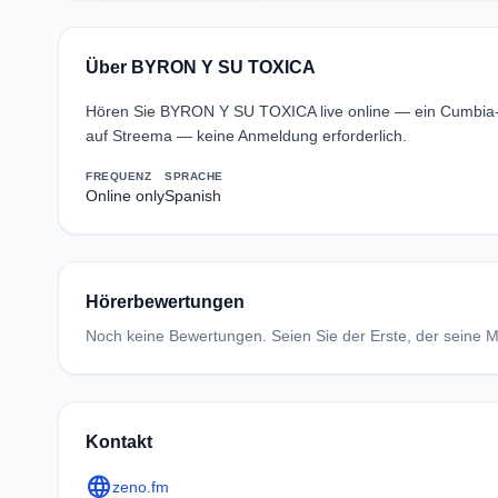
Über BYRON Y SU TOXICA
Hören Sie BYRON Y SU TOXICA live online — ein Cumbia
auf Streema — keine Anmeldung erforderlich.
FREQUENZ
SPRACHE
Online only
Spanish
Hörerbewertungen
Noch keine Bewertungen. Seien Sie der Erste, der seine Me
Kontakt
language
zeno.fm