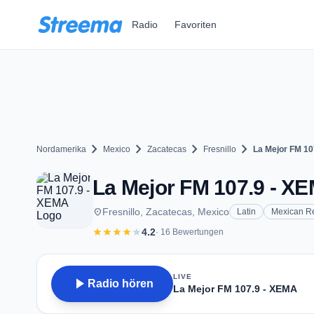
Zum Hauptinhalt springen
Radio
Favoriten
chevron_right
chevron_right
chevron_right
chevron_right
Nordamerika
Mexico
Zacatecas
Fresnillo
La Mejor FM 10
La Mejor FM 107.9 - XEM
place
Fresnillo, Zacatecas, Mexico
Latin
Mexican R
star
star
star
star
star
4.2
· 16 Bewertungen
LIVE
play_arrow
Radio hören
La Mejor FM 107.9 - XEMA