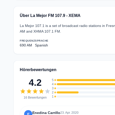
Über La Mejor FM 107.9 - XEMA
La Mejor 107.1 is a set of broadcast radio stations in Fr
AM and XHMA 107.1 FM.
FREQUENZ
SPRACHE
690 AM
Spanish
Hörerbewertungen
4.2
5
star
4
star
3
star
star
star
star
star
star
2
star
1
star
16 Bewertungen
Enedina Carrillo
23. Apr. 2020
E