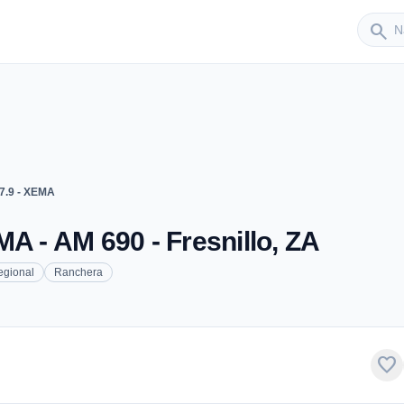
Sender
search
7.9 - XEMA
A - AM 690 - Fresnillo, ZA
egional
Ranchera
favorite