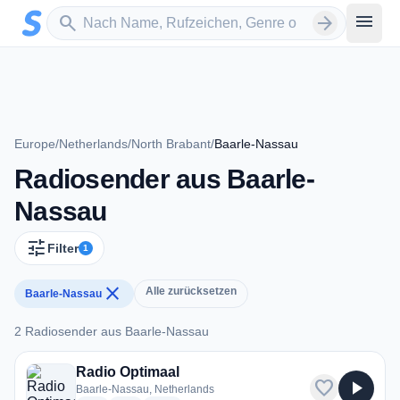
Zum Hauptinhalt springen
Sender suchen
menu
search
arrow_forward
Europe
/
Netherlands
/
North Brabant
/
Baarle-Nassau
Radiosender aus Baarle-
Nassau
tune
Filter
1
close
Alle zurücksetzen
Baarle-Nassau
2 Radiosender aus Baarle-Nassau
2 Radiosender aus Baarle-Nassau
Radio Optimaal
favorite
play_arrow
Baarle-Nassau, Netherlands