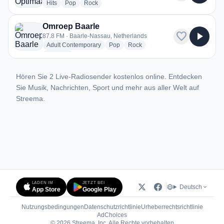
radio stations
radio stations
radio stations
Hits
Pop
Rock
Omroep Baarle
favorite
play_arrow
87.8 FM · Baarle-Nassau, Netherlands
radio stations
radio stations
radio stations
Adult Contemporary
Pop
Rock
more genres for Omroep Baarle
+1
more
Hören Sie 2 Live-Radiosender kostenlos online. Entdecken
Sie Musik, Nachrichten, Sport und mehr aus aller Welt auf
Streema.
LADEN IM
JETZT BEI
Deutsch
App Store
Google Play
Nutzungsbedingungen
Datenschutzrichtlinie
Urheberrechtsrichtlinie
(öffnet in neuem Tab)
AdChoices
© 2026 Streema, Inc. Alle Rechte vorbehalten