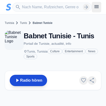
Zum Hauptinhalt springen
Sender suchen
menu
search
arrow_forward
chevron_right
chevron_right
Tunisia
Tunis
Babnet Tunisie
Babnet Tunisie - Tunis
Portail de Tunisie, actualité, info
place
Tunis, Tunisia
Culture
Entertainment
News
Sports
play_arrow
favorite
share
Radio hören