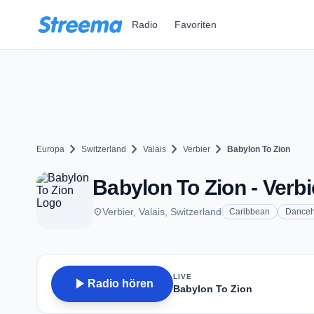
Zum Hauptinhalt springen
Radio
Favoriten
chevron_right
chevron_right
chevron_right
chevron_right
Europa
Switzerland
Valais
Verbier
Babylon To Zion
Babylon To Zion - Verbi
place
Verbier, Valais, Switzerland
Caribbean
Danceh
LIVE
play_arrow
Radio hören
Babylon To Zion