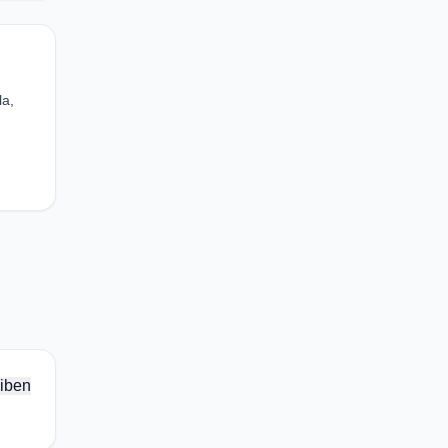
la,
iben