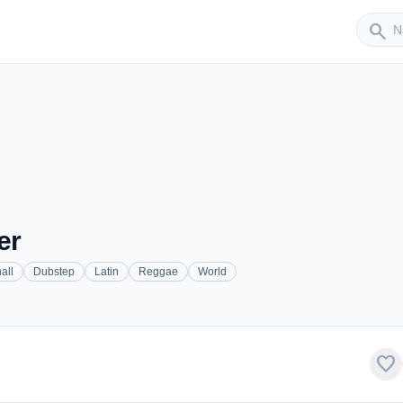
Sender
search
er
all
Dubstep
Latin
Reggae
World
favorite