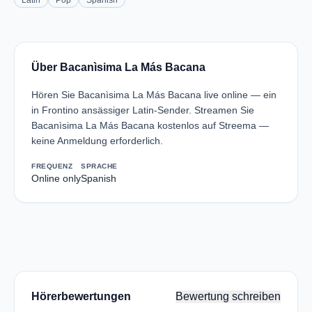
Latin
Pop
Spanish
Über Bacanìsima La Más Bacana
Hören Sie Bacanìsima La Más Bacana live online — ein
in Frontino ansässiger Latin-Sender. Streamen Sie
Bacanìsima La Más Bacana kostenlos auf Streema —
keine Anmeldung erforderlich.
FREQUENZ
SPRACHE
Online only
Spanish
Hörerbewertungen
Bewertung schreiben