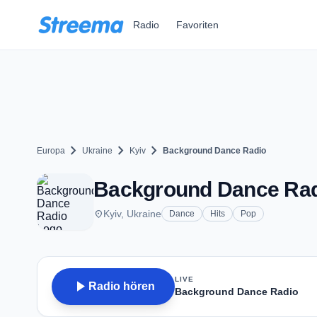
Zum Hauptinhalt springen
Radio
Favoriten
chevron_right
chevron_right
chevron_right
Europa
Ukraine
Kyiv
Background Dance Radio
Background Dance Radi
place
Kyiv, Ukraine
Dance
Hits
Pop
LIVE
play_arrow
Radio hören
Background Dance Radio