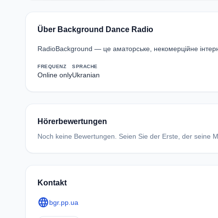
Über Background Dance Radio
RadioBackground — це аматорське, некомерційне інтерне
FREQUENZ
SPRACHE
Online only
Ukranian
Hörerbewertungen
Noch keine Bewertungen. Seien Sie der Erste, der seine Me
Kontakt
language
bgr.pp.ua