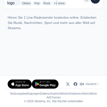
radio stations
radio stations
radio stations
more genres for Zap FM
Oldies
Pop
Rock
+1
more
Hören Sie 1 Live-Radiosender kostenlos online. Entdecken
Sie Musik, Nachrichten, Sport und mehr aus aller Welt auf
Streema.
LADEN IM
JETZT BEI
Deutsch
App Store
Google Play
Nutzungsbedingungen
Datenschutzrichtlinie
Urheberrechtsrichtlinie
(öffnet in neuem Tab)
AdChoices
© 2026 Streema, Inc. Alle Rechte vorbehalten