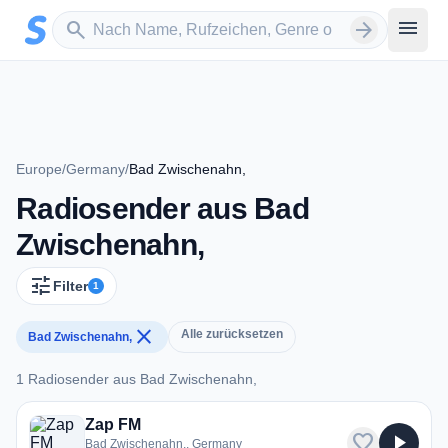
Zum Hauptinhalt springen
Sender suchen
menu
search
arrow_forward
Europe
/
Germany
/
Bad Zwischenahn,
Radiosender aus Bad
Zwischenahn,
tune
Filter
1
close
Alle zurücksetzen
Bad Zwischenahn,
1 Radiosender aus Bad Zwischenahn,
1 Radiosender aus Bad Zwischenahn,
Zap FM
favorite
play_arrow
Bad Zwischenahn,, Germany