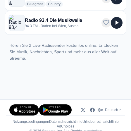
radio stations
radio stations
Bluegrass
Country
Radio 93,4 Die Musikwelle
favorite
play_arrow
94.3 FM · Baden bei Wien, Austria
Hören Sie 2 Live-Radiosender kostenlos online. Entdecken
Sie Musik, Nachrichten, Sport und mehr aus aller Welt auf
Streema.
LADEN IM
JETZT BEI
Deutsch
App Store
Google Play
Nutzungsbedingungen
Datenschutzrichtlinie
Urheberrechtsrichtlinie
(öffnet in neuem Tab)
AdChoices