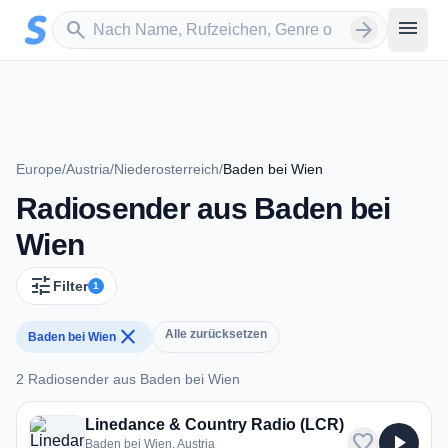
Zum Hauptinhalt springen
Sender suchen
menu
search
arrow_forward
Europe
/
Austria
/
Niederosterreich
/
Baden bei Wien
Radiosender aus Baden bei
Wien
tune
Filter
1
close
Alle zurücksetzen
Baden bei Wien
2 Radiosender aus Baden bei Wien
2 Radiosender aus Baden bei Wien
Linedance & Country Radio (LCR)
favorite
play_arrow
Baden bei Wien, Austria