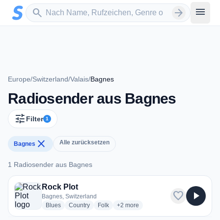
Zum Hauptinhalt springen
Sender suchen
menu
search
arrow_forward
Europe
/
Switzerland
/
Valais
/
Bagnes
Radiosender aus Bagnes
tune
Filter
1
close
Alle zurücksetzen
Bagnes
1 Radiosender aus Bagnes
1 Radiosender aus Bagnes
Rock Plot
favorite
play_arrow
Bagnes, Switzerland
radio stations
radio stations
radio stations
more genres for Rock Plot
Blues
Country
Folk
+2
more