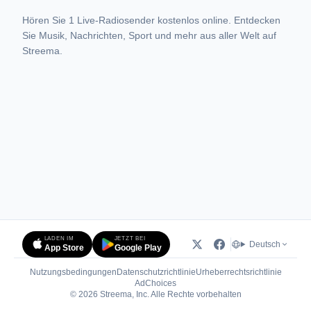
Hören Sie 1 Live-Radiosender kostenlos online. Entdecken
Sie Musik, Nachrichten, Sport und mehr aus aller Welt auf
Streema.
LADEN IM
JETZT BEI
Deutsch
App Store
Google Play
Nutzungsbedingungen
Datenschutzrichtlinie
Urheberrechtsrichtlinie
(öffnet in neuem Tab)
AdChoices
© 2026 Streema, Inc. Alle Rechte vorbehalten