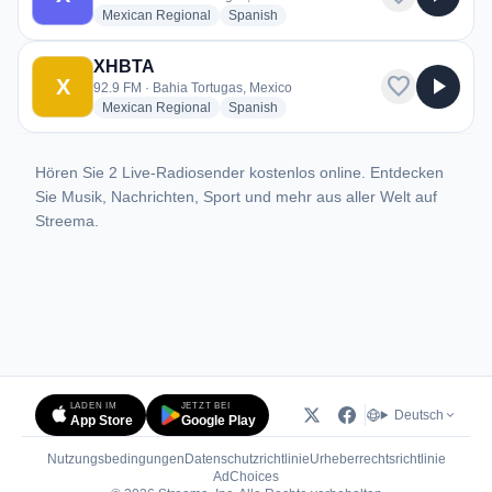
radio stations
radio stations
Mexican Regional
Spanish
XHBTA
favorite
play_arrow
X
92.9 FM · Bahia Tortugas, Mexico
radio stations
radio stations
Mexican Regional
Spanish
Hören Sie 2 Live-Radiosender kostenlos online. Entdecken
Sie Musik, Nachrichten, Sport und mehr aus aller Welt auf
Streema.
LADEN IM
JETZT BEI
Deutsch
App Store
Google Play
Nutzungsbedingungen
Datenschutzrichtlinie
Urheberrechtsrichtlinie
(öffnet in neuem Tab)
AdChoices