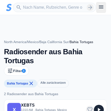
Zum Hauptinhalt springen
Sender suchen
menu
search
arrow_forward
North America
/
Mexico
/
Baja California Sur
/
Bahia Tortugas
Radiosender aus Bahia
Tortugas
tune
Filter
1
close
Alle zurücksetzen
Bahia Tortugas
2 Radiosender aus Bahia Tortugas
2 Radiosender aus Bahia Tortugas
XEBTS
favorite
play_arrow
X
1310 AM · Bahia Tortugas, Mexico