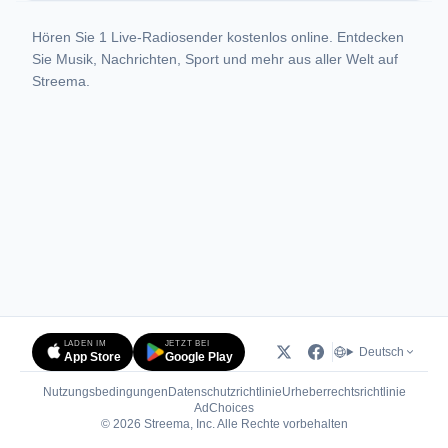
Hören Sie 1 Live-Radiosender kostenlos online. Entdecken
Sie Musik, Nachrichten, Sport und mehr aus aller Welt auf
Streema.
LADEN IM
JETZT BEI
Deutsch
App Store
Google Play
Nutzungsbedingungen
Datenschutzrichtlinie
Urheberrechtsrichtlinie
(öffnet in neuem Tab)
AdChoices
© 2026 Streema, Inc. Alle Rechte vorbehalten