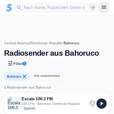
Zum Hauptinhalt springen
Sender suchen
menu
search
arrow_forward
Central America
/
Dominican Republic
/
Bahoruco
Radiosender aus Bahoruco
tune
Filter
1
close
Alle zurücksetzen
Bahoruco
1 Radiosender aus Bahoruco
1 Radiosender aus Bahoruco
Escala 106.3 FM
favorite
play_arrow
106.3 FM · Bahoruco, Dominican Republic
radio stations
Spanish