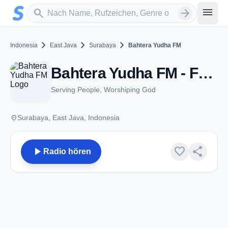
Zum Hauptinhalt springen
Sender suchen
menu
search
arrow_forward
chevron_right
chevron_right
chevron_right
Indonesia
East Java
Surabaya
Bahtera Yudha FM
Bahtera Yudha FM - FM 96.4 - Surabaya
Serving People, Worshiping God
place
Surabaya, East Java, Indonesia
play_arrow
favorite
share
Radio hören