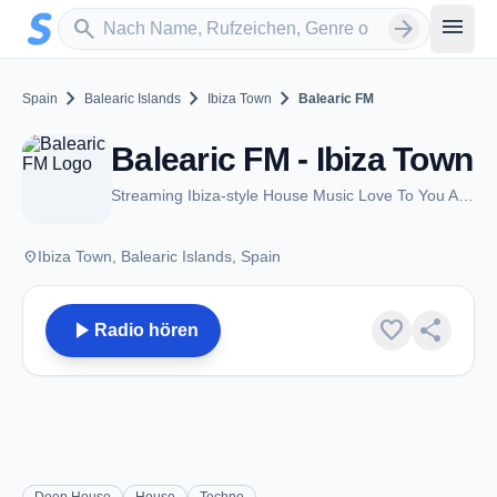
Zum Hauptinhalt springen
Sender suchen
menu
search
arrow_forward
chevron_right
chevron_right
chevron_right
Spain
Balearic Islands
Ibiza Town
Balearic FM
Balearic FM - Ibiza Town
Streaming Ibiza-style House Music Love To You All Day And Night
place
Ibiza Town, Balearic Islands, Spain
play_arrow
favorite
share
Radio hören