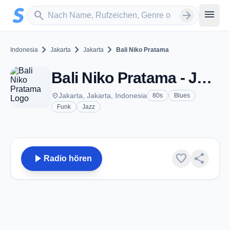
Zum Hauptinhalt springen
Sender suchen
menu
search
arrow_forward
chevron_right
chevron_right
chevron_right
Indonesia
Jakarta
Jakarta
Bali Niko Pratama
Bali Niko Pratama - Jakarta
place
Jakarta, Jakarta, Indonesia
80s
Blues
Funk
Jazz
play_arrow
favorite
share
Radio hören