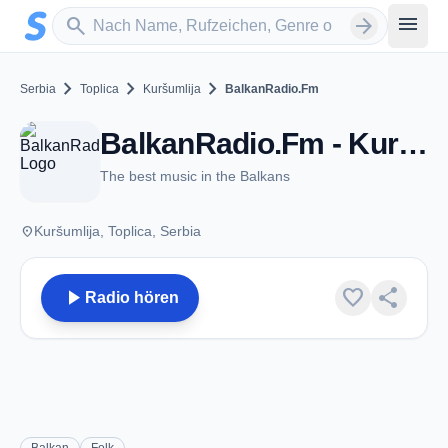
Zum Hauptinhalt springen
Sender suchen
menu
search
arrow_forward
chevron_right
chevron_right
chevron_right
Serbia
Toplica
Kuršumlija
BalkanRadio.Fm
BalkanRadio.Fm - Kuršumlija
The best music in the Balkans
place
Kuršumlija, Toplica, Serbia
play_arrow
favorite
share
Radio hören