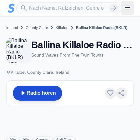
Zum Hauptinhalt springen
Sender suchen
menu
search
arrow_forward
chevron_right
chevron_right
chevron_right
Ireland
County Clare
Killaloe
Ballina Killaloe Radio (BKLR)
Ballina Killaloe Radio (BKLR) - Killaloe
Sound Waves From The Twin Towns
place
Killaloe, County Clare, Ireland
play_arrow
favorite
share
Radio hören