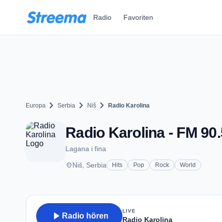
Zum Hauptinhalt springen
Radio
Favoriten
chevron_right
chevron_right
chevron_right
Europa
Serbia
Niš
Radio Karolina
Radio Karolina - FM 90.
Lagana i fina
place
Niš, Serbia
Hits
Pop
Rock
World
LIVE
play_arrow
Radio hören
Radio Karolina