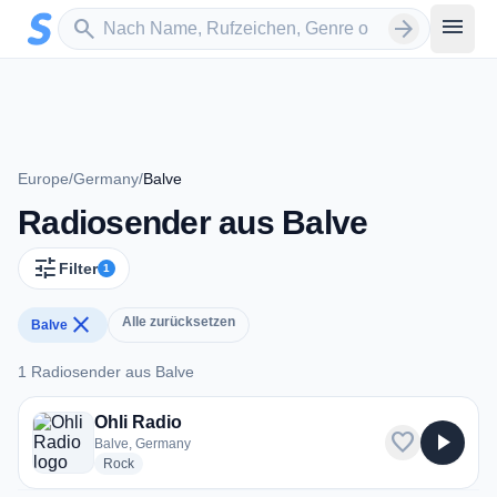
Zum Hauptinhalt springen
Sender suchen
menu
search
arrow_forward
Europe
/
Germany
/
Balve
Radiosender aus Balve
tune
Filter
1
close
Alle zurücksetzen
Balve
1 Radiosender aus Balve
1 Radiosender aus Balve
Ohli Radio
favorite
play_arrow
Balve, Germany
radio stations
Rock