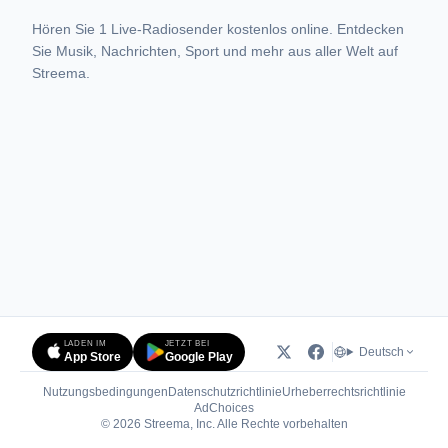
Hören Sie 1 Live-Radiosender kostenlos online. Entdecken
Sie Musik, Nachrichten, Sport und mehr aus aller Welt auf
Streema.
LADEN IM
JETZT BEI
Deutsch
App Store
Google Play
Nutzungsbedingungen
Datenschutzrichtlinie
Urheberrechtsrichtlinie
(öffnet in neuem Tab)
AdChoices
© 2026 Streema, Inc. Alle Rechte vorbehalten