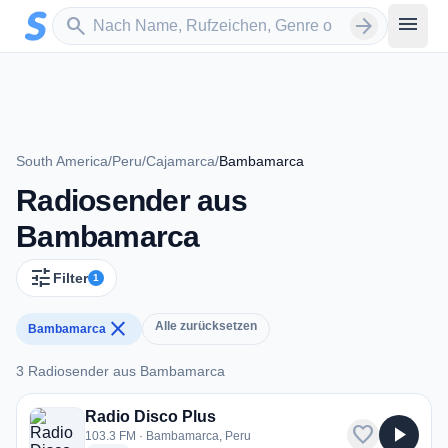
Zum Hauptinhalt springen
Sender suchen
menu
search
arrow_forward
South America
/
Peru
/
Cajamarca
/
Bambamarca
Radiosender aus
Bambamarca
tune
Filter
1
close
Alle zurücksetzen
Bambamarca
3 Radiosender aus Bambamarca
3 Radiosender aus Bambamarca
Radio Disco Plus
favorite
play_arrow
103.3 FM · Bambamarca, Peru