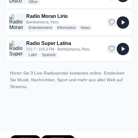
radio stations
Other
Radio Moran Lirio
favorite
play_arrow
Bambamarca, Peru
radio stations
radio stations
radio stations
Entertainment
Information
News
more genres for Radio Moran Lirio
+2
more
Radio Super Latina
favorite
play_arrow
102.7 / 103.3 FM · Bambamarca, Peru
radio stations
radio stations
Latin
Spanish
Hören Sie 3 Live-Radiosender kostenlos online. Entdecken
Sie Musik, Nachrichten, Sport und mehr aus aller Welt auf
Streema.