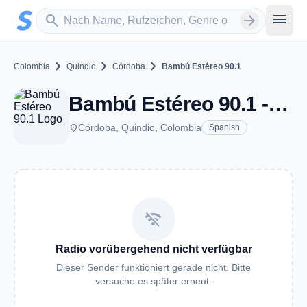
Zum Hauptinhalt springen
Sender suchen
menu
search
arrow_forward
chevron_right
chevron_right
chevron_right
Colombia
Quindio
Córdoba
Bambú Estéreo 90.1
Bambú Estéreo 90.1 - FM 90.1 - Córdoba
place
Córdoba, Quindio, Colombia
Spanish
wifi_off
Radio vorübergehend nicht verfügbar
Dieser Sender funktioniert gerade nicht. Bitte
versuche es später erneut.