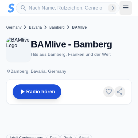
Zum Hauptinhalt springen
Sender suchen
menu
search
arrow_forward
chevron_right
chevron_right
chevron_right
Germany
Bavaria
Bamberg
BAMlive
BAMlive - Bamberg
Hits aus Bamberg, Franken und der Welt
place
Bamberg, Bavaria, Germany
play_arrow
favorite
share
Radio hören