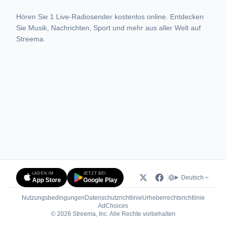
Hören Sie 1 Live-Radiosender kostenlos online. Entdecken
Sie Musik, Nachrichten, Sport und mehr aus aller Welt auf
Streema.
LADEN IM
JETZT BEI
Deutsch
App Store
Google Play
Nutzungsbedingungen
Datenschutzrichtlinie
Urheberrechtsrichtlinie
(öffnet in neuem Tab)
AdChoices
© 2026 Streema, Inc. Alle Rechte vorbehalten