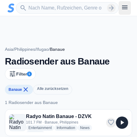
Zum Hauptinhalt springen
Sender suchen
menu
search
arrow_forward
Asia
/
Philippines
/
Ifugao
/
Banaue
Radiosender aus Banaue
tune
Filter
1
close
Alle zurücksetzen
Banaue
1 Radiosender aus Banaue
1 Radiosender aus Banaue
Radyo Natin Banaue - DZVK
favorite
play_arrow
101.7 FM · Banaue, Philippines
radio stations
radio stations
radio stations
Entertainment
Information
News
more genres for Radyo Natin Banaue - DZVK
+1
more