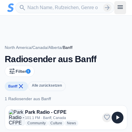
Zum Hauptinhalt springen
Sender suchen
menu
search
arrow_forward
North America
/
Canada
/
Alberta
/
Banff
Radiosender aus Banff
tune
Filter
1
close
Alle zurücksetzen
Banff
1 Radiosender aus Banff
1 Radiosender aus Banff
Park Radio - CFPE
favorite
play_arrow
101.1 FM · Banff, Canada
radio stations
radio stations
radio stations
Community
Culture
News