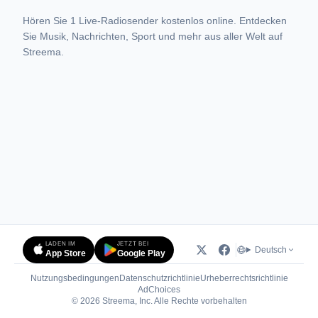
Hören Sie 1 Live-Radiosender kostenlos online. Entdecken
Sie Musik, Nachrichten, Sport und mehr aus aller Welt auf
Streema.
LADEN IM
JETZT BEI
Deutsch
App Store
Google Play
Nutzungsbedingungen
Datenschutzrichtlinie
Urheberrechtsrichtlinie
(öffnet in neuem Tab)
AdChoices
© 2026 Streema, Inc. Alle Rechte vorbehalten