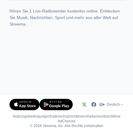
Hören Sie 1 Live-Radiosender kostenlos online. Entdecken
Sie Musik, Nachrichten, Sport und mehr aus aller Welt auf
Streema.
LADEN IM
JETZT BEI
Deutsch
App Store
Google Play
Nutzungsbedingungen
Datenschutzrichtlinie
Urheberrechtsrichtlinie
(öffnet in neuem Tab)
AdChoices
© 2026 Streema, Inc. Alle Rechte vorbehalten