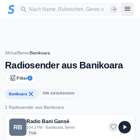
Zum Hauptinhalt springen
Sender suchen
menu
search
arrow_forward
Africa
/
Benin
/
Banikoara
Radiosender aus Banikoara
tune
Filter
1
close
Alle zurücksetzen
Banikoara
1 Radiosender aus Banikoara
1 Radiosender aus Banikoara
Radio Bani Gansé
favorite
play_arrow
RB
104.2 FM · Banikoara, Benin
radio stations
Folk