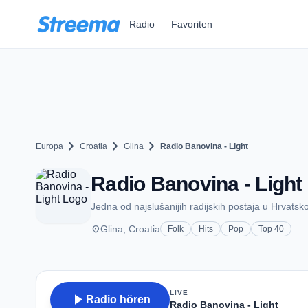
Zum Hauptinhalt springen
Radio
Favoriten
chevron_right
chevron_right
chevron_right
Europa
Croatia
Glina
Radio Banovina - Light
Radio Banovina - Light 
Jedna od najslušanijih radijskih postaja u Hrvatskoj
place
Glina, Croatia
Folk
Hits
Pop
Top 40
LIVE
play_arrow
Radio hören
Radio Banovina - Light