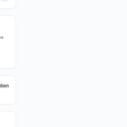
os
iben