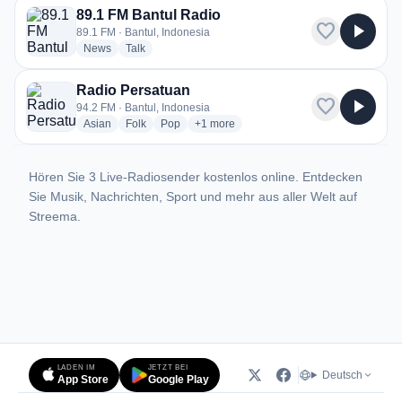
89.1 FM Bantul Radio
favorite
play_arrow
89.1 FM · Bantul, Indonesia
radio stations
radio stations
News
Talk
Radio Persatuan
favorite
play_arrow
94.2 FM · Bantul, Indonesia
radio stations
radio stations
radio stations
more genres for Radio Persatuan
Asian
Folk
Pop
+1
more
Hören Sie 3 Live-Radiosender kostenlos online. Entdecken
Sie Musik, Nachrichten, Sport und mehr aus aller Welt auf
Streema.
LADEN IM
JETZT BEI
Deutsch
App Store
Google Play