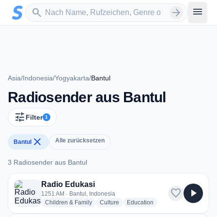
Zum Hauptinhalt springen
Sender suchen
menu
search
arrow_forward
Asia
/
Indonesia
/
Yogyakarta
/
Bantul
Radiosender aus Bantul
tune
Filter
1
close
Alle zurücksetzen
Bantul
3 Radiosender aus Bantul
3 Radiosender aus Bantul
Radio Edukasi
favorite
play_arrow
1251 AM · Bantul, Indonesia
radio stations
radio stations
radio stations
Children & Family
Culture
Education