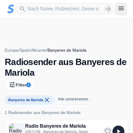
Zum Hauptinhalt springen
Sender suchen
menu
search
arrow_forward
Europe
/
Spain
/
Alicante
/
Banyeres de Mariola
Radiosender aus Banyeres de
Mariola
tune
Filter
1
close
Alle zurücksetzen
Banyeres de Mariola
1 Radiosender aus Banyeres de Mariola
1 Radiosender aus Banyeres de Mariola
Radio Banyeres de Mariola
favorite
play_arrow
105.5 FM · Banyeres de Mariola, Spain