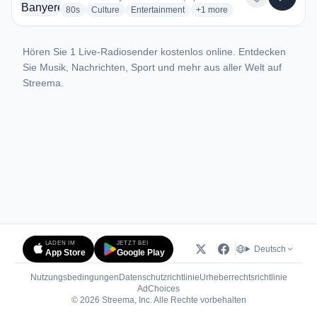
radio stations
radio stations
radio stations
more genres for Radio Banye
80s
Culture
Entertainment
+1
more
Hören Sie 1 Live-Radiosender kostenlos online. Entdecken
Sie Musik, Nachrichten, Sport und mehr aus aller Welt auf
Streema.
LADEN IM
JETZT BEI
Deutsch
App Store
Google Play
Nutzungsbedingungen
Datenschutzrichtlinie
Urheberrechtsrichtlinie
(öffnet in neuem Tab)
AdChoices
© 2026 Streema, Inc. Alle Rechte vorbehalten